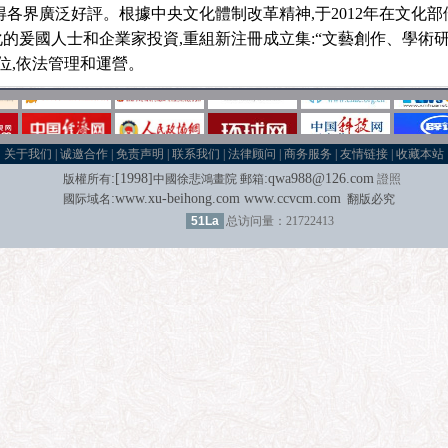
得各界廣泛好評。根據中央文化體制改革精神,于2012年在文化
的爰國人士和企業家投資,重組新注冊成立集:“文藝創作、學術研
位,依法管理和運營。
关于我们
|
诚邀合作
|
免责声明
|
联系我们
|
法律顾问
|
商务服务
|
友情链接
|
收藏本站
:[
1998
]
:
qwa988@126.com
版權所有
中國徐悲鴻畫院
郵箱
證照
:
www.xu-beihong.com
www.ccvcm.com
國际域名
翻版必究
51La
总访问量：21722413