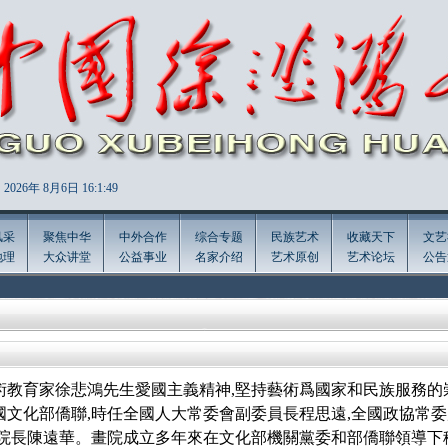
2026年
8月6日 16:1:49
风采
聚焦中华
中外合作
综合专题
民族艺术
收藏天下
文艺
地理
大众讲堂
公益事业
名家介绍
艺术原创
艺术论坛
公告
術教育家徐悲鴻先生愛國主義精神,堅持藝術爲國家和民族服務
和國文化部僑聯,時任全國人大常委會副委員長程思遠,全國政協常
任院長陳遠華。畫院成立多年來在文化部機關黨委和部僑聯領導