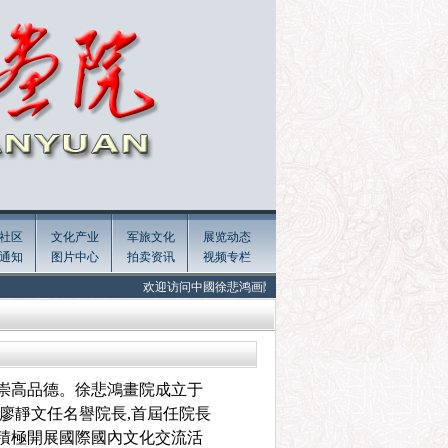
社区
文化产业
军旅文化
展览动态
通知
图片中心
拍卖资讯
视频专栏
欢迎访问中國徐悲鸿画院官方网站 Welcome to the official website of
的崇高品德。徐悲鴻畫院成立于
委廖靜文任名譽院長,首屆任院長
下積極開展國際國內文化交流活