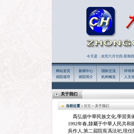
今天是：农历六月廿四 星期四 
网站首页
新闻中心
国际交流
环球
画院领导
画院简介
机构概览
人文
关于我们
当前位置：
首页
> 关于我们
爲弘揚中華民族文化,學習美
1992年春,隸屬于中華人民共
吳作人,第二屆院長馮法祀,現