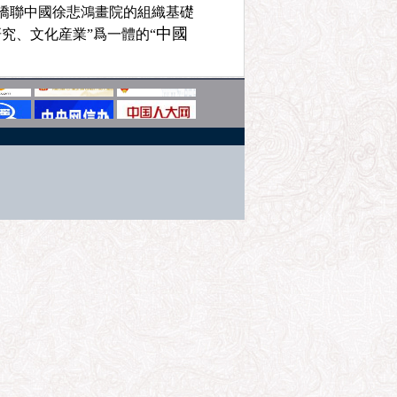
部僑聯中國徐悲鴻畫院的組織基礎
中國
究、文化産業”爲一體的“