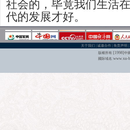
社会的，毕竟我们生活
代的发展才好。
关于我们
|
诚邀合作
|
免责声明
|
:[
1998
]
版權所有
中
:
www.xu-b
國际域名