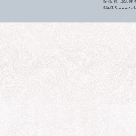
:[
1998
]
版權所有
中
:
www.xu-b
國际域名